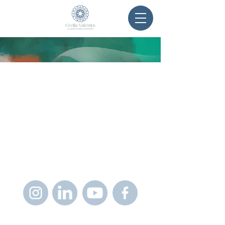
Me siga nas redes sociais e
fique por dentro das novidades
Entre em contato