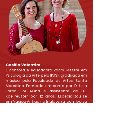
Cecília Valentim
É cantora e educadora vocal. Mestre em
Psicologia da Arte pelo IPUSP, graduada em
música pela Faculdade de Artes Santa
Marcelina. Formada em canto por D. Leila
Farah. Foi Aluna e assistente de H.J.
Koellreutter por 12 anos. Especializou-se
em Música Antiga na Inglaterra, com bolsa
cedida pelo British Counsil, nas classes de
Emma Kirkby e Evelyn Tubb e, na Espanha,
com Montserrat Figueras e Jordi Savall.
Criou a abordagem A Arte do Ser
Cantante. Há mais de 30 anos vem se